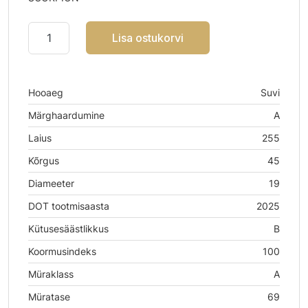
Lisa ostukorvi
Hooaeg
Suvi
Märghaardumine
A
Laius
255
Kõrgus
45
Diameeter
19
DOT tootmisaasta
2025
Kütusesäästlikkus
B
Koormusindeks
100
Müraklass
A
Müratase
69