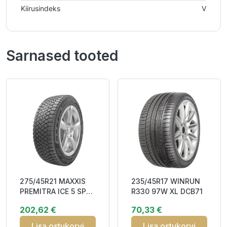
Kiirusindeks
V
Sarnased tooted
275/45R21 MAXXIS
235/45R17 WINRUN
PREMITRA ICE 5 SP5
R330 97W XL DCB71
SUV 110T XL Friction
202,62 €
70,33 €
CDB71 3
Lisa ostukorvi
Lisa ostukorvi