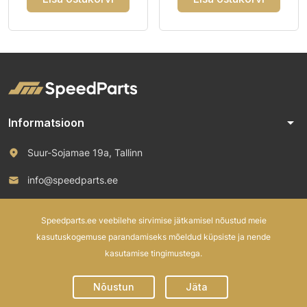
arrow_drop_down
Informatsioon
Suur-Sojamae 19a, Tallinn
info@speedparts.ee
+372 571 00 100
Speedparts.ee veebilehe sirvimise jätkamisel nõustud meie
kasutuskogemuse parandamiseks mõeldud küpsiste ja nende
kasutamise tingimustega.
© 2026 Speed Parts OÜ. All rights reserved.
Nõustun
Jäta