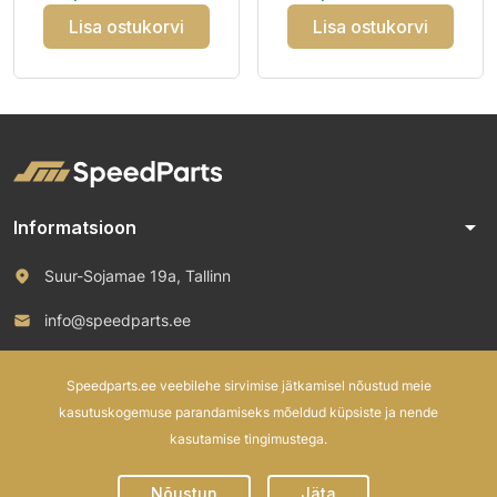
Lisa ostukorvi
Lisa ostukorvi
arrow_drop_down
Informatsioon
Suur-Sojamae 19a, Tallinn
info@speedparts.ee
+372 571 00 100
Speedparts.ee veebilehe sirvimise jätkamisel nõustud meie
kasutuskogemuse parandamiseks mõeldud küpsiste ja nende
kasutamise tingimustega.
© 2026 Speed Parts OÜ. All rights reserved.
Nõustun
Jäta