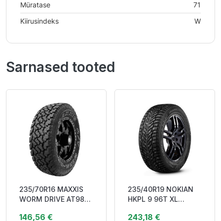
Müratase
71
Kiirusindeks
W
Sarnased tooted
235/70R16 MAXXIS
235/40R19 NOKIAN
WORM DRIVE AT980E
HKPL 9 96T XL
104/101Q DOT23
DOT22 Studded
146,56 €
243,18 €
3PMSF M+S