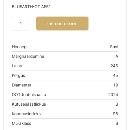
BLUEARTH-GT AE51
Lisa ostukorvi
Hooaeg
Suvi
Märghaardumine
A
Laius
245
Kõrgus
45
Diameeter
19
DOT tootmisaasta
2024
Kütusesäästlikkus
B
Koormusindeks
98
Müraklass
B