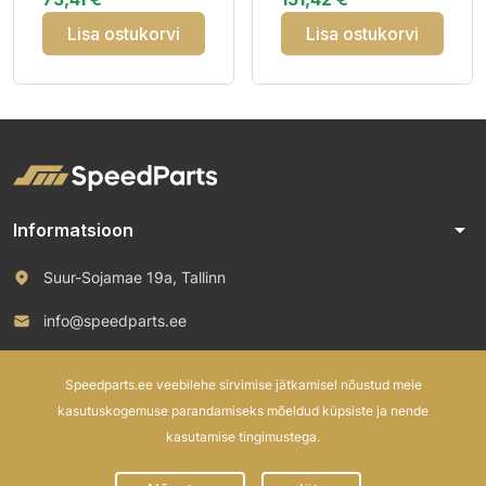
3PMSF
Lisa ostukorvi
Lisa ostukorvi
arrow_drop_down
Informatsioon
Suur-Sojamae 19a, Tallinn
info@speedparts.ee
+372 571 00 100
Speedparts.ee veebilehe sirvimise jätkamisel nõustud meie
kasutuskogemuse parandamiseks mõeldud küpsiste ja nende
kasutamise tingimustega.
© 2026 Speed Parts OÜ. All rights reserved.