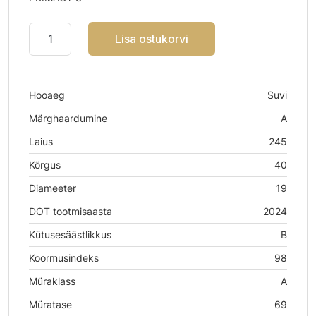
Lisa ostukorvi
Hooaeg
Suvi
Märghaardumine
A
Laius
245
Kõrgus
40
Diameeter
19
DOT tootmisaasta
2024
Kütusesäästlikkus
B
Koormusindeks
98
Müraklass
A
Müratase
69