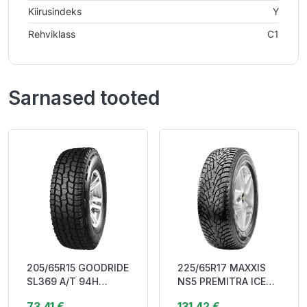
Kiirusindeks
Y
Rehviklass
C1
Sarnased tooted
205/65R15 GOODRIDE
225/65R17 MAXXIS
SL369 A/T 94H
NS5 PREMITRA ICE
DDB71 M+S
102T DOT23 Studded
73,41 €
131,42 €