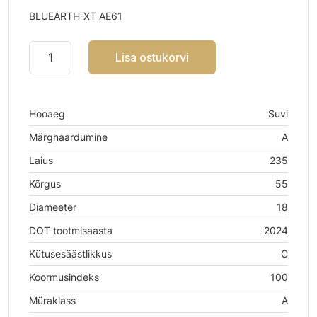
BLUEARTH-XT AE61
Lisa ostukorvi
Hooaeg
Suvi
Märghaardumine
A
Laius
235
Kõrgus
55
Diameeter
18
DOT tootmisaasta
2024
Kütusesäästlikkus
C
Koormusindeks
100
Müraklass
A