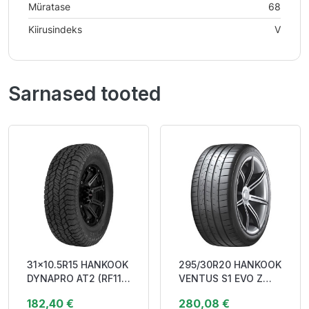
Müratase
68
Kiirusindeks
V
Sarnased tooted
31x10.5R15 HANKOOK
295/30R20 HANKOOK
DYNAPRO AT2 (RF11)
VENTUS S1 EVO Z
109S WL RP DCB73
(K129) 101Y XL RP
182,40 €
280,08 €
3PMSF
CAB75