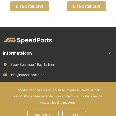
Lisa ostukorvi
Lisa ostukorvi
arrow_drop_down
Informatsioon
Suur-Sojamae 19a, Tallinn
info@speedparts.ee
+372 571 00 100
Speedparts.ee veebilehe sirvimise jätkamisel nõustud meie
kasutuskogemuse parandamiseks mõeldud küpsiste ja nende
kasutamise tingimustega.
© 2026 Speed Parts OÜ. All rights reserved.
Nõustun
Jäta