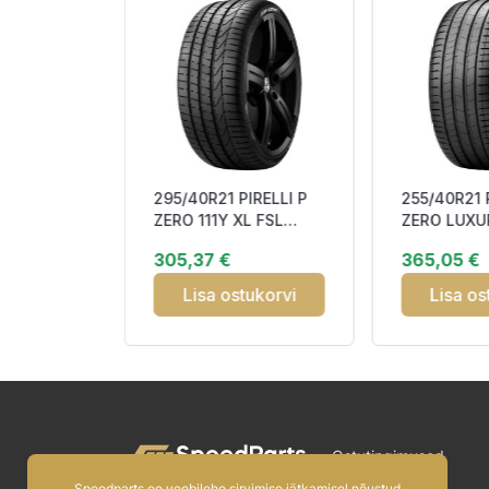
TOYO
295/40R21 PIRELLI P
255/40R21 
S 103H
ZERO 111Y XL FSL
ZERO LUXU
70
CBB74
RO1 NCS F
305,37 €
365,05 €
tukorvi
Lisa ostukorvi
Lisa os
Ostutingimused
Speedparts.ee veebilehe sirvimise jätkamisel nõustud