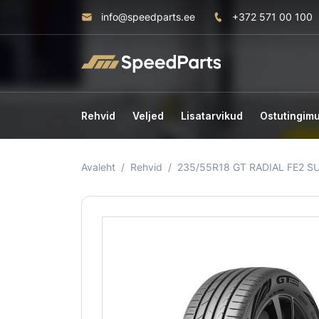
info@speedparts.ee
+372 571 00 100
Rehvid
Veljed
Lisatarvikud
Ostutingim
Avaleht
Rehvid
235/55R18 GT RADIAL FE2 S