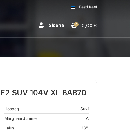
Eesti keel
Sisene
0
0,00 €
FE2 SUV 104V XL BAB70
Hooaeg
Suvi
Märghaardumine
A
Laius
235