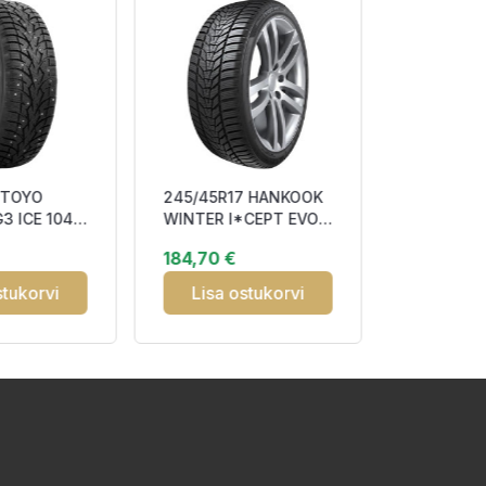
 TOYO
245/45R17 HANKOOK
215/55R17
3 ICE 104T
WINTER I*CEPT EVO3
ATREZZO 
ddable
(W330) 99V XL RP
RP CBB70
184,70 €
74,90 €
MSF M
Studless C
stukorvi
Lisa ostukorvi
Lisa o