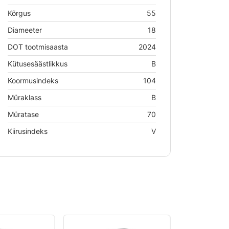
Kõrgus
55
Diameeter
18
DOT tootmisaasta
2024
Kütusesäästlikkus
B
Koormusindeks
104
Müraklass
B
Müratase
70
Kiirusindeks
V