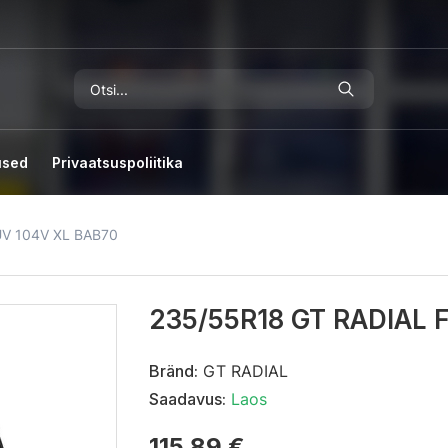
used
Privaatsuspoliitika
UV 104V XL BAB70
235/55R18 GT RADIAL 
Bränd:
GT RADIAL
Saadavus:
Laos
115,89 €