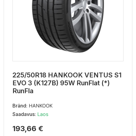
225/50R18 HANKOOK VENTUS S1
EVO 3 (K127B) 95W RunFlat (*)
RunFla
Bränd:
HANKOOK
Saadavus:
Laos
193,66 €