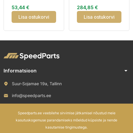
3PMSF M+S
VIKINGCONTACT 8
53,44 €
284,85 €
103T XL Elect FR
Friction
Lisa ostukorvi
Lisa ostukorvi
arrow_drop_down
Informatsioon
Suur-Sojamae 19a, Tallinn
info@speedparts.ee
+372 571 00 100
Speedparts.ee veebilehe sirvimise jätkamisel nõustud meie
kasutuskogemuse parandamiseks mõeldud küpsiste ja nende
kasutamise tingimustega.