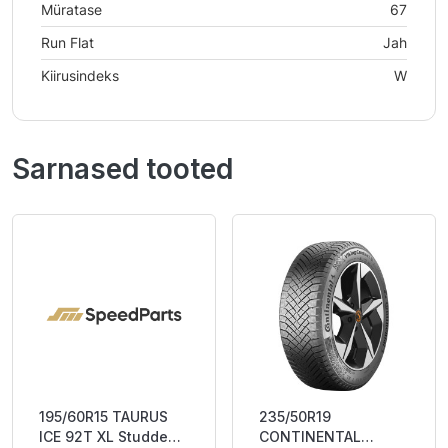
Müratase
67
Run Flat
Jah
Kiirusindeks
W
Sarnased tooted
195/60R15 TAURUS
235/50R19
ICE 92T XL Studded
CONTINENTAL