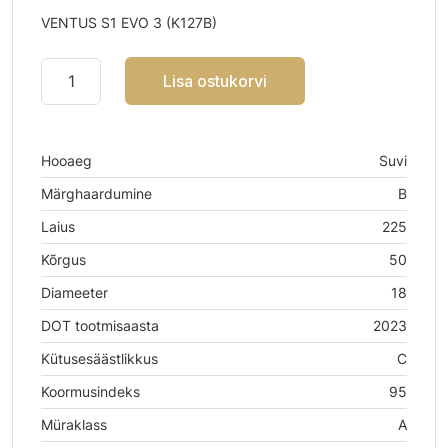
VENTUS S1 EVO 3 (K127B)
Lisa ostukorvi
Hooaeg
Suvi
Märghaardumine
B
Laius
225
Kõrgus
50
Diameeter
18
DOT tootmisaasta
2023
Kütusesäästlikkus
C
Koormusindeks
95
Müraklass
A