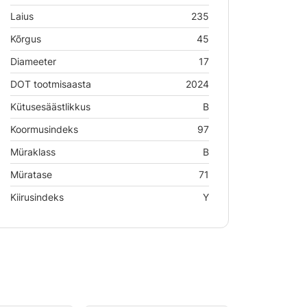
Laius
235
Kõrgus
45
Diameeter
17
DOT tootmisaasta
2024
Kütusesäästlikkus
B
Koormusindeks
97
Müraklass
B
Müratase
71
Kiirusindeks
Y