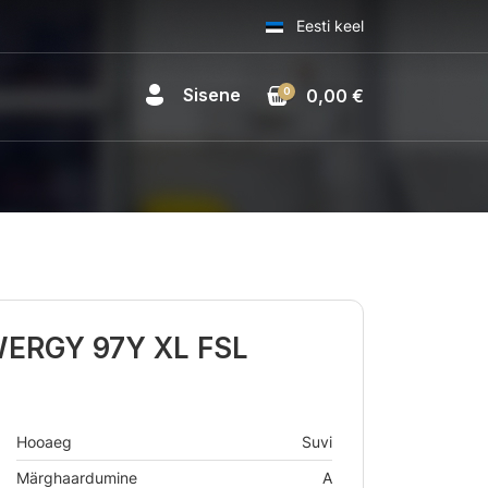
Eesti keel
Sisene
0
0,00 €
WERGY 97Y XL FSL
Hooaeg
Suvi
Märghaardumine
A