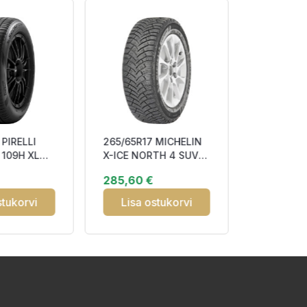
PIRELLI
265/65R17 MICHELIN
235/45R18
109H XL
X-ICE NORTH 4 SUV
WINTER I
AAB71
116T XL Studded
98H XL D
285,60 €
206,42 
3PMSF
Studded 
stukorvi
Lisa ostukorvi
Lisa o