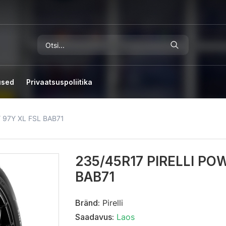
used
Privaatsuspoliitika
 97Y XL FSL BAB71
235/45R17 PIRELLI PO
BAB71
Bränd:
Pirelli
Saadavus:
Laos