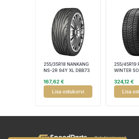
255/35R18 NANKANG
255/45R19 
NS-2R 94Y XL DBB73
WINTER S
RV02 99W
3 104W XL
167,62 €
324,12 €
19 CA270
Elect FSL S
tukorvi
Lisa ostukorvi
Lisa os
Ostutingimused