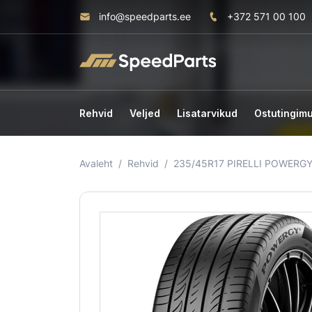
info@speedparts.ee
+372 571 00 100
Rehvid
Veljed
Lisatarvikud
Ostutingim
Avaleht
Rehvid
235/45R17 PIRELLI POWERGY