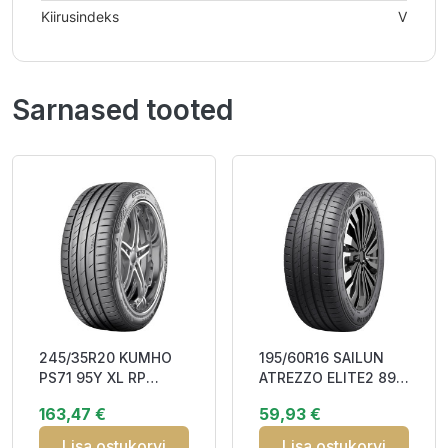
Kiirusindeks
V
Sarnased tooted
245/35R20 KUMHO
195/60R16 SAILUN
PS71 95Y XL RP
ATREZZO ELITE2 89V
DAB72
CAB71
163,47 €
59,93 €
Lisa ostukorvi
Lisa ostukorvi