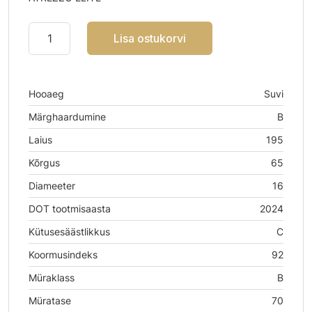
Lisa ostukorvi
Hooaeg
Suvi
Märghaardumine
B
Laius
195
Kõrgus
65
Diameeter
16
DOT tootmisaasta
2024
Kütusesäästlikkus
C
Koormusindeks
92
Müraklass
B
Müratase
70