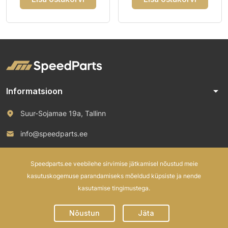
arrow_drop_down
Informatsioon
Suur-Sojamae 19a, Tallinn
info@speedparts.ee
+372 571 00 100
Speedparts.ee veebilehe sirvimise jätkamisel nõustud meie
kasutuskogemuse parandamiseks mõeldud küpsiste ja nende
kasutamise tingimustega.
© 2026 Speed Parts OÜ. All rights reserved.
Nõustun
Jäta