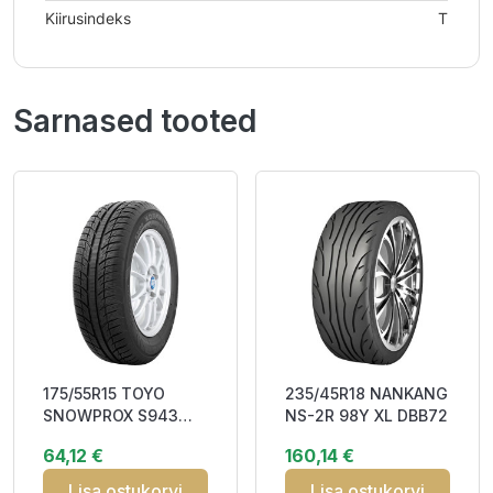
Kiirusindeks
T
Sarnased tooted
175/55R15 TOYO
235/45R18 NANKANG
SNOWPROX S943
NS-2R 98Y XL DBB72
77T DOT22 Studless
64,12 €
160,14 €
DCB70 3PMSF M+S
Lisa ostukorvi
Lisa ostukorvi