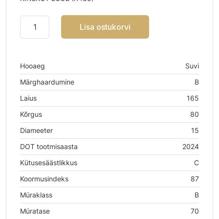
Lisa ostukorvi
Hooaeg
Suvi
Märghaardumine
B
Laius
165
Kõrgus
80
Diameeter
15
DOT tootmisaasta
2024
Kütusesäästlikkus
C
Koormusindeks
87
Müraklass
B
Müratase
70