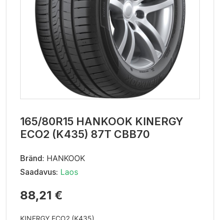
165/80R15 HANKOOK KINERGY
ECO2 (K435) 87T CBB70
Bränd:
HANKOOK
Saadavus:
Laos
88,21 €
KINERGY ECO2 (K435)