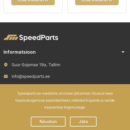
arrow_drop_down
Informatsioon
Suur-Sojamae 19a, Tallinn
info@speedparts.ee
+372 571 00 100
Speedparts.ee veebilehe sirvimise jätkamisel nõustud meie
kasutuskogemuse parandamiseks mõeldud küpsiste ja nende
kasutamise tingimustega.
© 2026 Speed Parts OÜ. All rights reserved.
Nõustun
Jäta