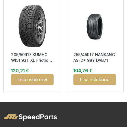
205/50R17 KUMHO
255/45R17 NANKANG
WI51 93T XL Friction
AS-2+ 98Y DAB71
CEB72 3PMSF
120,21 €
104,76 €
IceGrip M+S
Lisa ostukorvi
Lisa ostukorvi