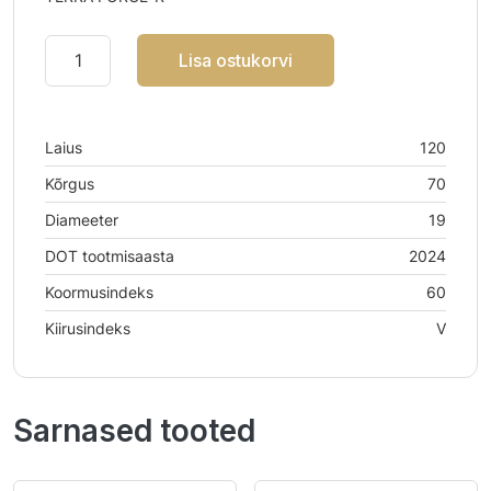
Lisa ostukorvi
Laius
120
Kõrgus
70
Diameeter
19
DOT tootmisaasta
2024
Koormusindeks
60
Kiirusindeks
V
Sarnased tooted