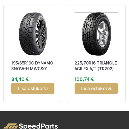
195/65R16C DYNAMO
225/70R16 TRIANGLE
SNOW-H MWCS01
AGILEX A/T (TR292)
104/102R Studdable
103T RP DCB71 M+S
84,40 €
100,74 €
DCA70 3PMSF M
Lisa ostukorvi
Lisa ostukorvi