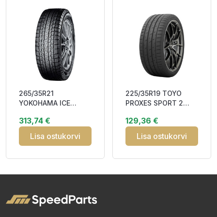
265/35R21
225/35R19 TOYO
YOKOHAMA ICE
PROXES SPORT 2
GUARD (IG53) 101H
88Y XL DOT23 DAB71
313,74 €
129,36 €
XL RPB Friction
CEB72 3
Lisa ostukorvi
Lisa ostukorvi