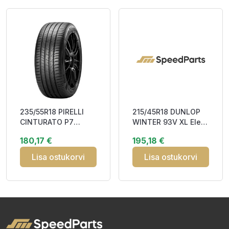
235/55R18 PIRELLI
215/45R18 DUNLOP
CINTURATO P7
WINTER 93V XL Elect
(P7C2) 104T XL MO
MFS Studless CCB70
180,17 €
195,18 €
Elect FSL ABA68
3PMSF M+
Lisa ostukorvi
Lisa ostukorvi