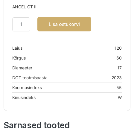
ANGEL GT II
Lisa ostukorvi
Laius
120
Kõrgus
60
Diameeter
17
DOT tootmisaasta
2023
Koormusindeks
55
Kiirusindeks
W
Sarnased tooted