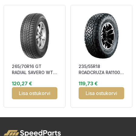
265/70R16 GT
235/55R18
RADIAL SAVERO WT
ROADCRUZA RA1100
112T Studless DDB72
104T XL OWL DDB72
120,27 €
119,73 €
3PMSF M+S
M+S
Lisa ostukorvi
Lisa ostukorvi