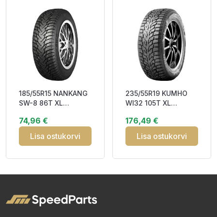
185/55R15 NANKANG
235/55R19 KUMHO
SW-8 86T XL
WI32 105T XL
Studded 3PMSF M+S
Studded 3PMSF M+S
74,96 €
176,49 €
Lisa ostukorvi
Lisa ostukorvi